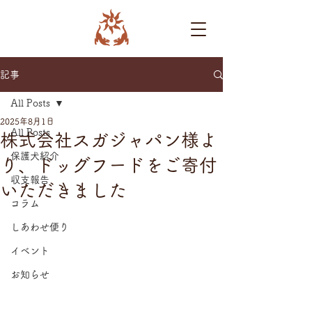
記事
All Posts
2025年8月1日
All Posts
株式会社スガジャパン様よ
保護犬紹介
り、ドッグフードをご寄付
収支報告
いただきました
コラム
しあわせ便り
イベント
お知らせ